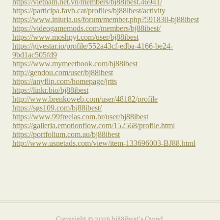
Copyright ©
2026
bj88ibest's Ownd
.